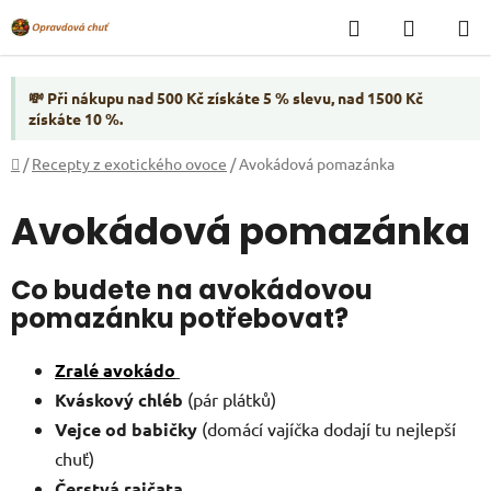
Přejít
Hledat
NÁKUP
na
KOŠÍK
obsah
💸 Při nákupu nad 500 Kč získáte 5 % slevu, nad 1500 Kč
získáte 10 %.
Domů
/
Recepty z exotického ovoce
/
Avokádová pomazánka
Avokádová pomazánka
Co budete na avokádovou
pomazánku potřebovat?
Zralé avokádo
Kváskový chléb
(pár plátků)
Vejce od babičky
(domácí vajíčka dodají tu nejlepší
chuť)
Čerstvá rajčata