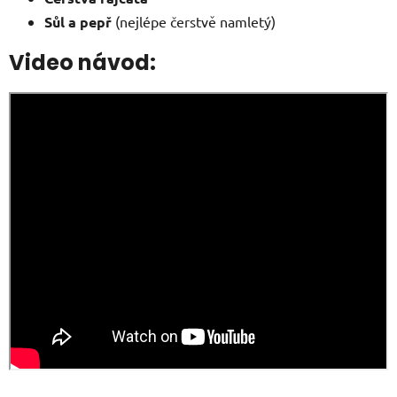
Sůl a pepř
(nejlépe čerstvě namletý)
Video návod: