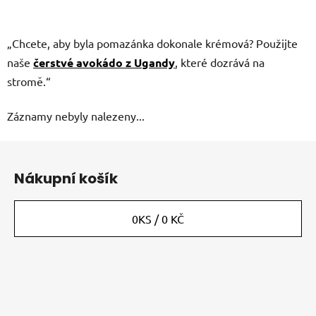
„Chcete, aby byla pomazánka dokonale krémová? Použijte
naše
čerstvé avokádo z Ugandy
, které dozrává na
stromě.“
Záznamy nebyly nalezeny...
Z
á
Nákupní košík
p
a
t
0
KS /
0 KČ
í