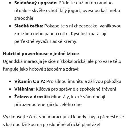
Snídaňový upgrade:
Přidejte dužinu do ranního
rituálu – skvěle ochutí bílý jogurt, ovesnou kaši nebo
smoothie.
Sladká tečka:
Pokapejte s ní cheesecake, vanilkovou
zmrzlinu nebo panna cottu. Kyselost maracuji
perfektně vyváží sladké krémy.
Nutriční powerhouse v jedné lžičce
Ugandská maracuja je sice nízkokalorická, ale pro vaše tělo
funguje jako hotová zásobárna zdraví:
Vitamín C a A:
Pro silnou imunitu a zářivou pokožku
Vláknina:
Klíčová pro správné a spokojené trávení
Železo a draslík:
Minerály, které vám dodají
přirozenou energii do celého dne
Vyzkoušejte čerstvou maracuju z Ugandy i vy a přeneste se
s každou lžičkou na prosluněné africké plantáže!