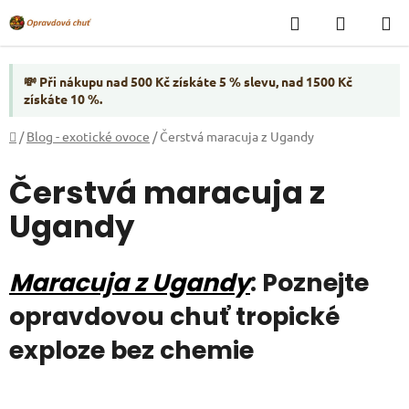
Přejít
Hledat
NÁKUP
na
KOŠÍK
obsah
💸 Při nákupu nad 500 Kč získáte 5 % slevu, nad 1500 Kč
získáte 10 %.
Domů
/
Blog - exotické ovoce
/
Čerstvá maracuja z Ugandy
Čerstvá maracuja z
Ugandy
Maracuja z Ugandy
: Poznejte
opravdovou chuť tropické
exploze bez chemie