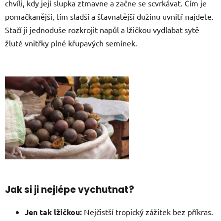
chvíli, kdy její slupka ztmavne a začne se scvrkávat. Čím je
pomačkanější, tím sladší a šťavnatější dužinu uvnitř najdete.
Stačí ji jednoduše rozkrojit napůl a lžičkou vydlabat sytě
žluté vnitřky plné křupavých semínek.
Jak si ji nejlépe vychutnat?
Jen tak lžičkou:
Nejčistší tropický zážitek bez příkras.