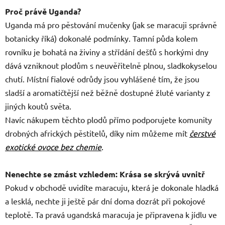
Proč právě Uganda?
Uganda má pro pěstování mučenky (jak se maracuji správně
botanicky říká) dokonalé podmínky. Tamní půda kolem
rovníku je bohatá na živiny a střídání dešťů s horkými dny
dává vzniknout plodům s neuvěřitelně plnou, sladkokyselou
chutí. Místní fialové odrůdy jsou vyhlášené tím, že jsou
sladší a aromatičtější než běžně dostupné žluté varianty z
jiných koutů světa.
Navíc nákupem těchto plodů přímo podporujete komunity
drobných afrických pěstitelů, díky nim můžeme mít
čerstvé
exotické ovoce bez chemie
.
Nenechte se zmást vzhledem: Krása se skrývá uvnitř
Pokud v obchodě uvidíte maracuju, která je dokonale hladká
a lesklá, nechte ji ještě pár dní doma dozrát při pokojové
teplotě. Ta pravá ugandská maracuja je připravena k jídlu ve