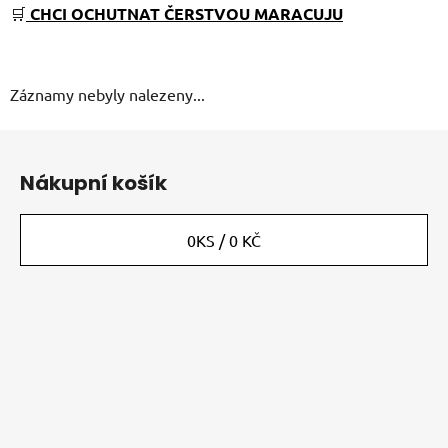
🛒
CHCI OCHUTNAT ČERSTVOU MARACUJU
Záznamy nebyly nalezeny...
Z
á
Nákupní košík
p
a
t
0
KS /
0 KČ
í