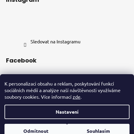
Sledovat na Instagramu
Facebook
K personalizaci obsahu a reklam, poskytování funkcí
sociálních médií a analýze naší návštěvnosti využíváme
soubory cookies. Více informací
zde
.
INSTAGRAM
FACEBOOK
Nastavení
Vytvořil Shoptet
Odmítnout
Souhlasím
Copyright 2026
Opravdováchuť s.r.o.
. Všechna práva