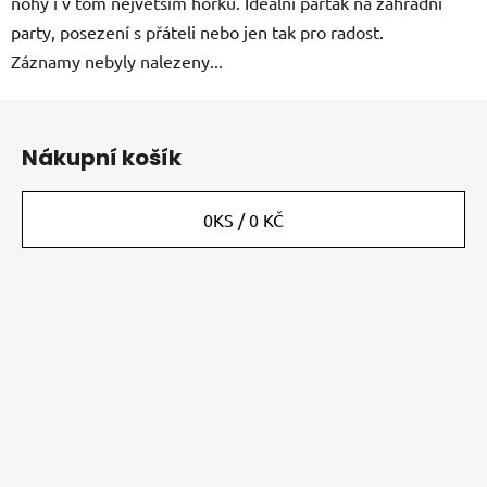
nohy i v tom největším horku. Ideální parťák na zahradní
party, posezení s přáteli nebo jen tak pro radost.
Záznamy nebyly nalezeny...
Z
á
Nákupní košík
p
a
t
0
KS /
0 KČ
í