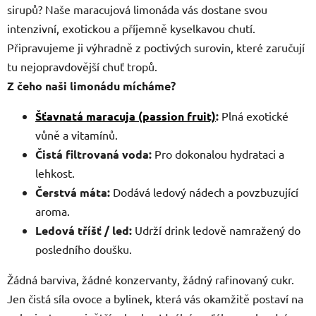
sirupů? Naše maracujová limonáda vás dostane svou
intenzivní, exotickou a příjemně kyselkavou chutí.
Připravujeme ji výhradně z poctivých surovin, které zaručují
tu nejopravdovější chuť tropů.
Z čeho naši limonádu mícháme?
Šťavnatá maracuja (passion fruit)
:
Plná exotické
vůně a vitamínů.
Čistá filtrovaná voda:
Pro dokonalou hydrataci a
lehkost.
Čerstvá máta:
Dodává ledový nádech a povzbuzující
aroma.
Ledová tříšť / led:
Udrží drink ledově namražený do
posledního doušku.
Žádná barviva, žádné konzervanty, žádný rafinovaný cukr.
Jen čistá síla ovoce a bylinek, která vás okamžitě postaví na