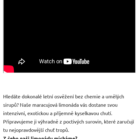
Hledáte dokonalé letní osvěžení bez chemie a umělých
sirupů? Naše maracujová limonáda vás dostane svou
intenzivní, exotickou a příjemně kyselkavou chutí.
Připravujeme ji výhradně z poctivých surovin, které zaručují
tu nejopravdovější chuť tropů.
Z čeho naši limonádu mícháme?