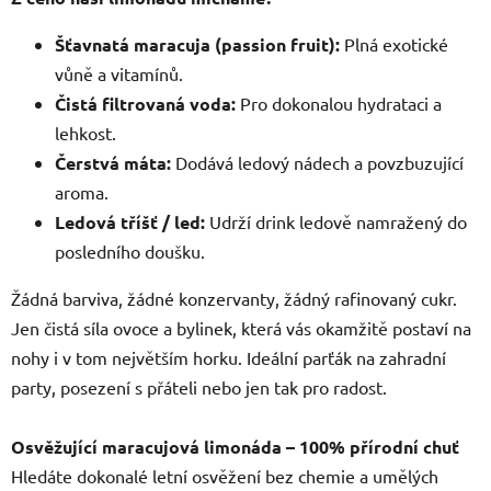
Šťavnatá maracuja (passion fruit):
Plná exotické
vůně a vitamínů.
Čistá filtrovaná voda:
Pro dokonalou hydrataci a
lehkost.
Čerstvá máta:
Dodává ledový nádech a povzbuzující
aroma.
Ledová tříšť / led:
Udrží drink ledově namražený do
posledního doušku.
Žádná barviva, žádné konzervanty, žádný rafinovaný cukr.
Jen čistá síla ovoce a bylinek, která vás okamžitě postaví na
nohy i v tom největším horku. Ideální parťák na zahradní
party, posezení s přáteli nebo jen tak pro radost.
Osvěžující maracujová limonáda – 100% přírodní chuť
Hledáte dokonalé letní osvěžení bez chemie a umělých