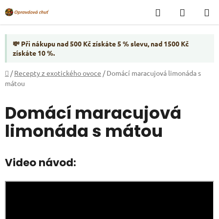
Přejít
Hledat
NÁKUP
na
KOŠÍK
obsah
💸 Při nákupu nad 500 Kč získáte 5 % slevu, nad 1500 Kč
získáte 10 %.
Domů
/
Recepty z exotického ovoce
/
Domácí maracujová limonáda s
mátou
Domácí maracujová
limonáda s mátou
Video návod: