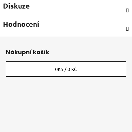
Diskuze
Hodnocení
Z
á
Nákupní košík
p
a
t
0
KS /
0 KČ
í