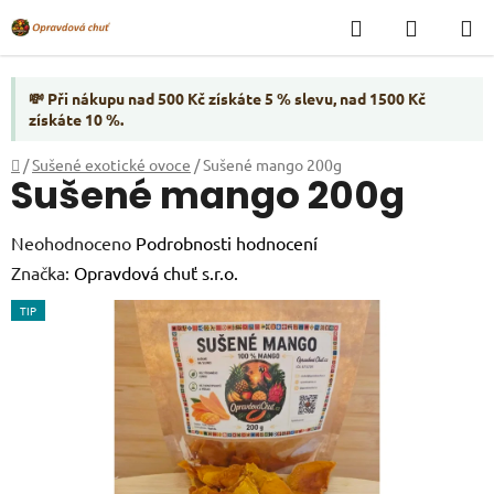
Přejít
Hledat
NÁKUP
na
KOŠÍK
obsah
💸 Při nákupu nad 500 Kč získáte 5 % slevu, nad 1500 Kč
získáte 10 %.
Domů
/
Sušené exotické ovoce
/
Sušené mango 200g
Sušené mango 200g
Průměrné
Neohodnoceno
Podrobnosti hodnocení
hodnocení
Značka:
Opravdová chuť s.r.o.
produktu
TIP
je
0,0
z
5
hvězdiček.